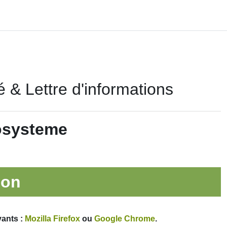
é & Lettre d'informations
cosysteme
ion
vants :
Mozilla Firefox
ou
Google Chrome
.