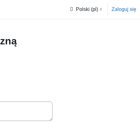
Polski ‎(pl)‎
Zaloguj się
czną