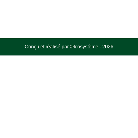
Conçu et réalisé par
©Icosystème
-
2026